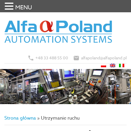
MENU
+48 33 488 55 00
alfapoland@alfapoland.pl
Strona główna
»
Utrzymanie ruchu