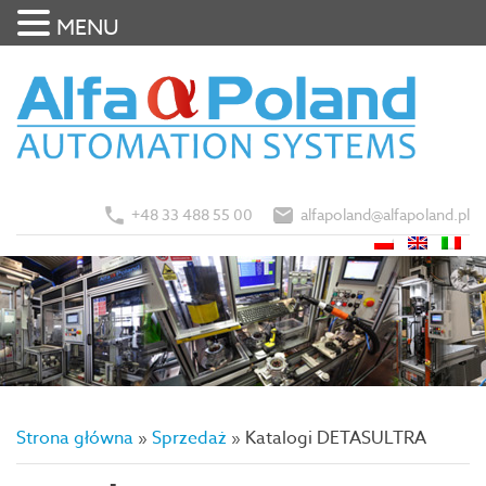
MENU
+48 33 488 55 00
alfapoland@alfapoland.pl
Strona główna
»
Sprzedaż
»
Katalogi DETASULTRA