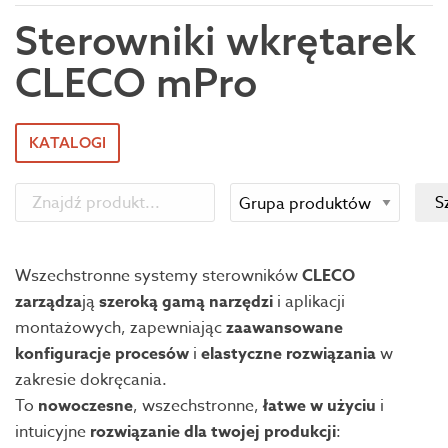
Sterowniki wkrętarek
CLECO mPro
KATALOGI
Wszechstronne systemy sterowników
CLECO
zarządza
ją
szeroką gamą narzędzi
i aplikacji
montażowych, zapewniając
zaawansowane
konfiguracje
procesów
i
elastyczne rozwiązania
w
zakresie dokręcania.
To
nowoczesne
, wszechstronne,
łatwe
w użyciu
i
intuicyjne
rozwiązanie dla twojej produkcji
: