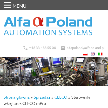
MENU
+48 33 488 55 00
alfapoland@alfapoland.pl
Strona główna
»
Sprzedaż
»
CLECO
»
Sterowniki
wkrętarek CLECO mPro