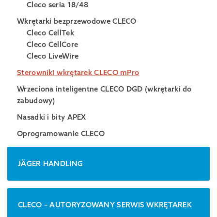
Cleco seria 18/48
Wkrętarki bezprzewodowe CLECO
Cleco CellTek
Cleco CellCore
Cleco LiveWire
Sterowniki wkrętarek CLECO mPro
Wrzeciona inteligentne CLECO DGD (wkrętarki do
zabudowy)
Nasadki i bity APEX
Oprogramowanie CLECO
JÄGER HANDLING
CLECO – AUTORYZOWANY SERWIS WKRĘTAREK