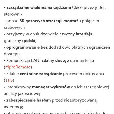
•
zarządzanie wieloma narzędziami
Cleco przez jeden
sterownik
• ponad
30 gotowych strategii montażu
połączeń
śrubowych
• przyjazny w obsłudze wielojęzyczny
interfejs
graficzny (
polski
)
•
oprogramowanie bez
dodatkowo płatnych
ograniczeń
dostępu
• komunikacja LAN,
zdalny dostęp
do interfejsu
(
MproRemote
)
• zdalne
centralne zarządzanie
procesem dokręcania
(
TPS
)
• interaktywny
manager wykresów
do ich szczegółowej
analizy jakościowej
•
zabezpieczenie hasłem
przed nieautoryzowaną
ingerencją
• obsługa urządzeń zewnętrznych: skaner, drukarka do