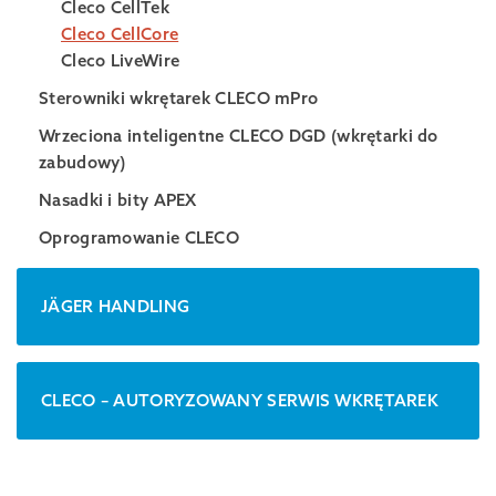
Cleco CellTek
Cleco CellCore
Cleco LiveWire
Sterowniki wkrętarek CLECO mPro
Wrzeciona inteligentne CLECO DGD (wkrętarki do
zabudowy)
Nasadki i bity APEX
Oprogramowanie CLECO
JÄGER HANDLING
CLECO – AUTORYZOWANY SERWIS WKRĘTAREK