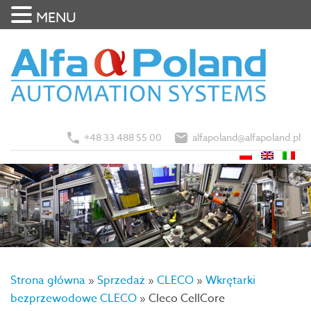
MENU
+48 33 488 55 00
alfapoland@alfapoland.pl
Strona główna
»
Sprzedaż
»
CLECO
»
Wkrętarki
bezprzewodowe CLECO
»
Cleco CellCore