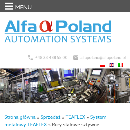
MENU
+48 33 488 55 00
alfapoland@alfapoland.pl
Strona główna
»
Sprzedaż
»
TEAFLEX
»
System
metalowy TEAFLEX
»
Rury stalowe sztywne