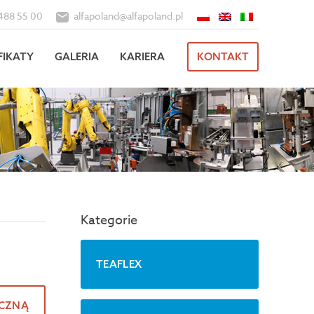
488 55 00
alfapoland@alfapoland.pl
FIKATY
GALERIA
KARIERA
KONTAKT
Kategorie
TEAFLEX
ICZNĄ