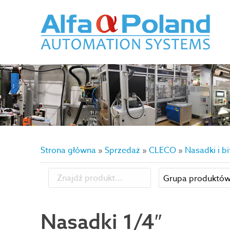
Strona główna
»
Sprzedaż
»
CLECO
»
Nasadki i b
Nasadki 1/4″