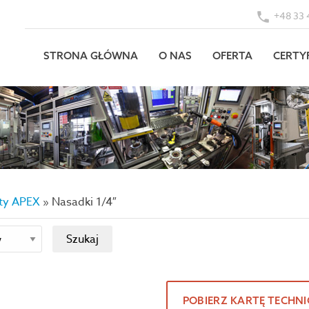
+48 33 
STRONA GŁÓWNA
O NAS
OFERTA
CERTY
ity APEX
»
Nasadki 1/4″
POBIERZ KARTĘ TECHN