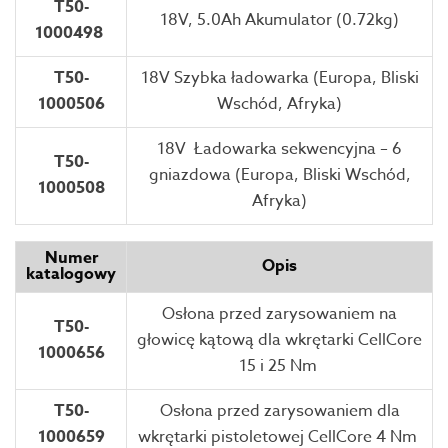
T50-
18V, 5.0Ah Akumulator (0.72kg)
1000498
T50-
18V Szybka ładowarka (Europa, Bliski
1000506
Wschód, Afryka)
18V Ładowarka sekwencyjna – 6
T50-
gniazdowa (Europa, Bliski Wschód,
1000508
Afryka)
Numer
Opis
katalogowy
Osłona przed zarysowaniem na
T50-
głowicę kątową dla wkrętarki CellCore
1000656
15 i 25 Nm
T50-
Osłona przed zarysowaniem dla
1000659
wkrętarki pistoletowej CellCore 4 Nm