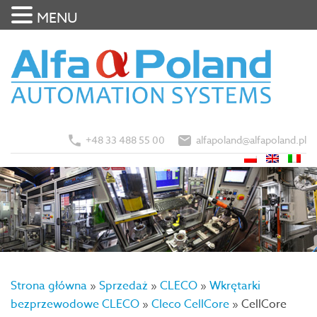
MENU
+48 33 488 55 00
alfapoland@alfapoland.pl
Strona główna
»
Sprzedaż
»
CLECO
»
Wkrętarki
bezprzewodowe CLECO
»
Cleco CellCore
»
CellCore