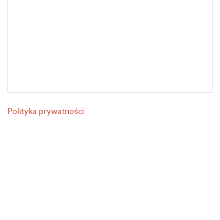
Polityka prywatności
© 2026 Alfa Poland. All Rights Reserved. Projekt i wykonanie
piro[studio]