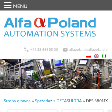
MENU
+48 33 488 55 00
alfapoland@alfapoland.pl
Strona główna
»
Sprzedaż
»
DETASULTRA
»
DES 380MX