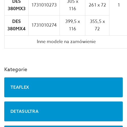
DES
305 x
1731010273
261 x 72
1
380MX3
116
DES
399,5 x
355,5 x
1731010274
380MX4
116
72
Inne modele na zamówienie
Kategorie
TEAFLEX
DETASULTRA