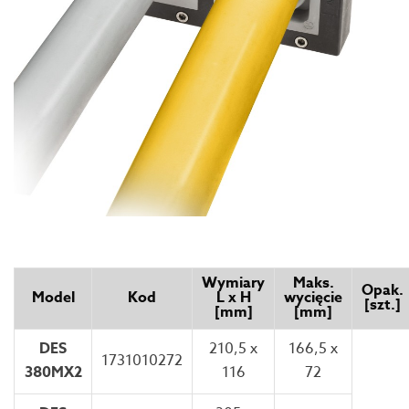
Wymiary
Maks.
Opak.
Model
Kod
L x H
wycięcie
[szt.]
[mm]
[mm]
DES
210,5 x
166,5 x
1731010272
380MX2
116
72