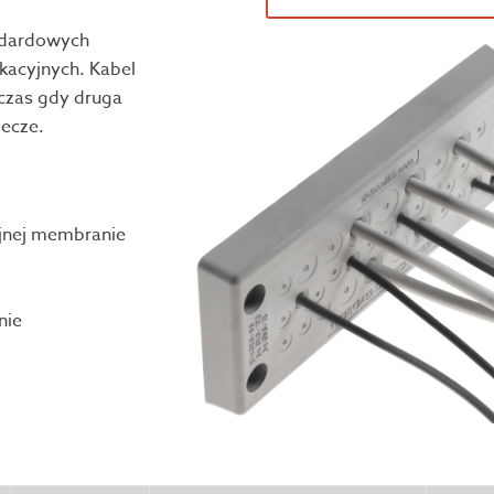
ndardowych
kacyjnych. Kabel
czas gdy druga
ecze.
jnej membranie
nie