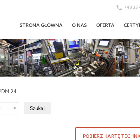
+48 33 
STRONA GŁÓWNA
O NAS
OFERTA
CERTY
PDM 24
POBIERZ KARTĘ TECHN