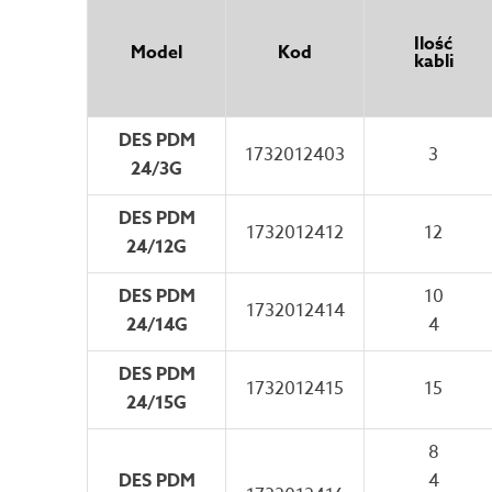
Ilość
Model
Kod
kabli
DES PDM
1732012403
3
24/3G
DES PDM
1732012412
12
24/12G
DES PDM
10
1732012414
24/14G
4
DES PDM
1732012415
15
24/15G
8
DES PDM
4