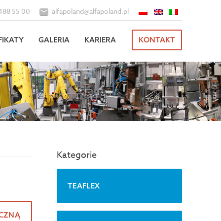
488 55 00
alfapoland@alfapoland.pl
FIKATY
GALERIA
KARIERA
KONTAKT
Kategorie
TEAFLEX
ICZNĄ