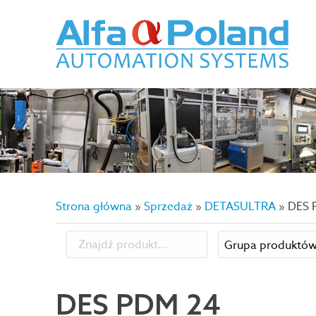
Strona główna
»
Sprzedaż
»
DETASULTRA
»
DES 
DES PDM 24