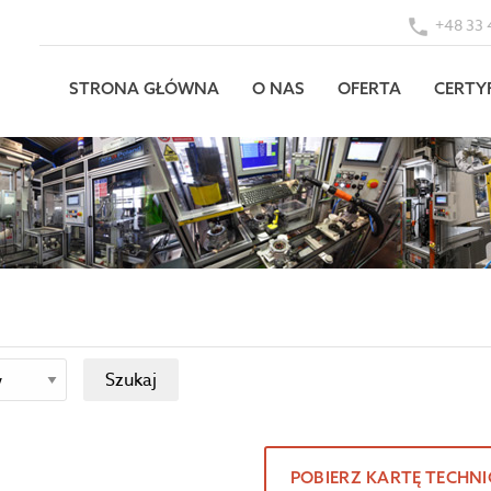
+48 33 
STRONA GŁÓWNA
O NAS
OFERTA
CERTY
POBIERZ KARTĘ TECHN