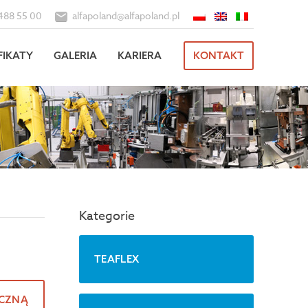
488 55 00
alfapoland@alfapoland.pl
FIKATY
GALERIA
KARIERA
KONTAKT
Kategorie
TEAFLEX
ICZNĄ