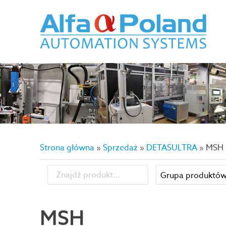
Strona główna
»
Sprzedaż
»
DETASULTRA
»
MSH
MSH