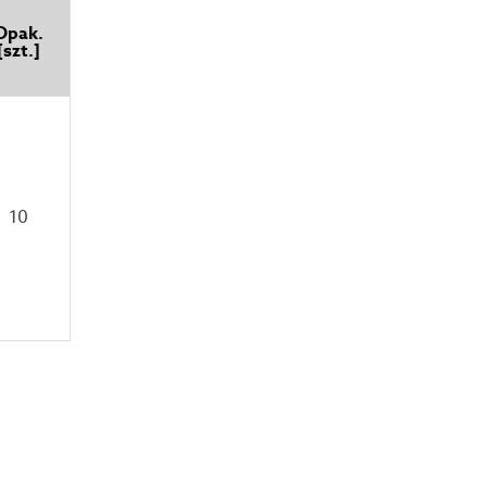
Opak.
[szt.]
10