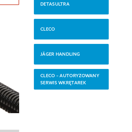
DETASULTRA
CLECO
JÄGER HANDLING
CLECO – AUTORYZOWANY
SERWIS WKRĘTAREK