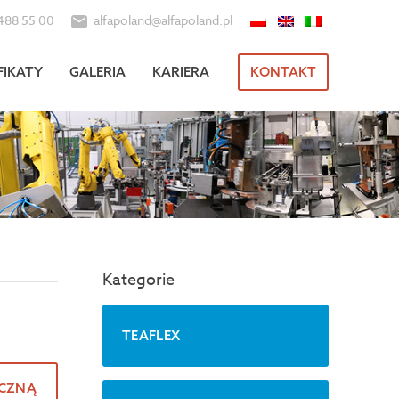
488 55 00
alfapoland@alfapoland.pl
FIKATY
GALERIA
KARIERA
KONTAKT
Kategorie
TEAFLEX
ICZNĄ