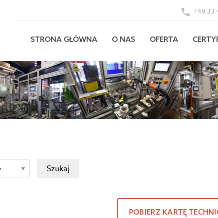
+48 33 
STRONA GŁÓWNA
O NAS
OFERTA
CERTY
POBIERZ KARTĘ TECHN