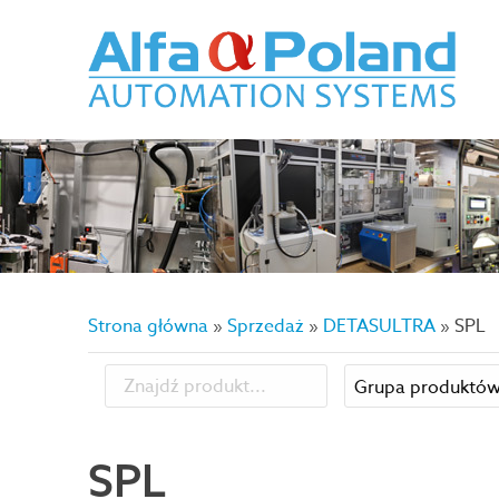
Strona główna
»
Sprzedaż
»
DETASULTRA
»
SPL
SPL