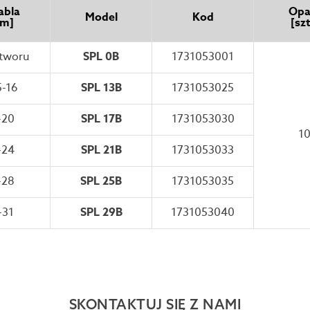
abla
Opa
Model
Kod
m]
[szt
tworu
SPL 0B
1731053001
5-16
SPL 13B
1731053025
-20
SPL 17B
1731053030
1
-24
SPL 21B
1731053033
-28
SPL 25B
1731053035
-31
SPL 29B
1731053040
SKONTAKTUJ SIĘ Z NAMI