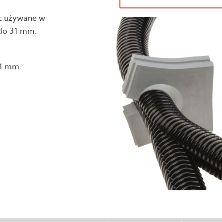
yc używane w
 do 31 mm.
 31 mm