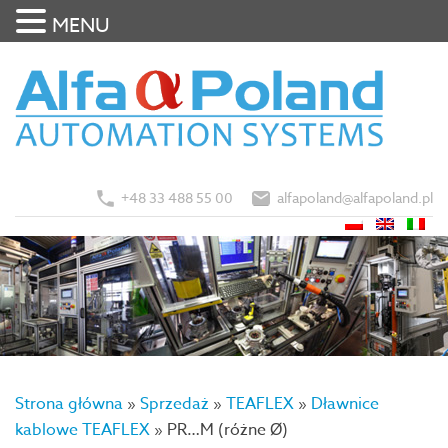
MENU
+48 33 488 55 00
alfapoland@alfapoland.pl
Strona główna
»
Sprzedaż
»
TEAFLEX
»
Dławnice
kablowe TEAFLEX
»
PR…M (różne Ø)