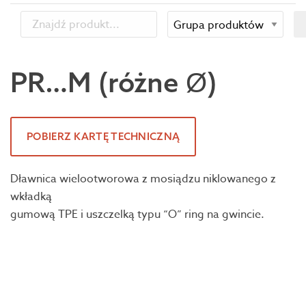
PR…M (różne Ø)
POBIERZ KARTĘ TECHNICZNĄ
Dławnica wielootworowa z mosiądzu niklowanego z
wkładką
gumową TPE i uszczelką typu “O” ring na gwincie.