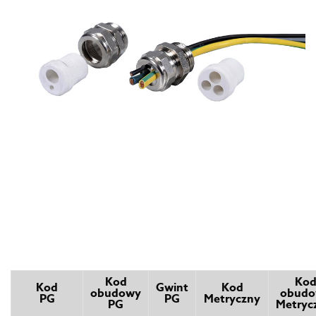
Kod
Ko
Kod
Gwint
Kod
obudowy
obud
PG
PG
Metryczny
PG
Metryc