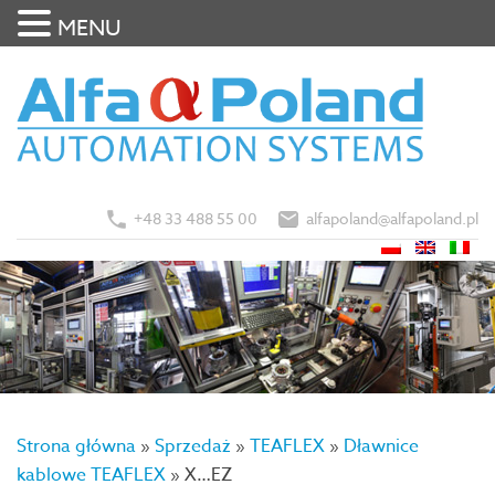
MENU
+48 33 488 55 00
alfapoland@alfapoland.pl
Strona główna
»
Sprzedaż
»
TEAFLEX
»
Dławnice
kablowe TEAFLEX
»
X…EZ