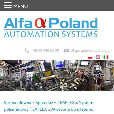
MENU
+48 33 488 55 00
alfapoland@alfapoland.pl
Strona główna
»
Sprzedaż
»
TEAFLEX
»
System
poliamidowy TEAFLEX
»
Akcesoria do systemu