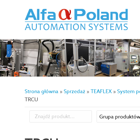
Strona główna
»
Sprzedaż
»
TEAFLEX
»
System p
TRCU