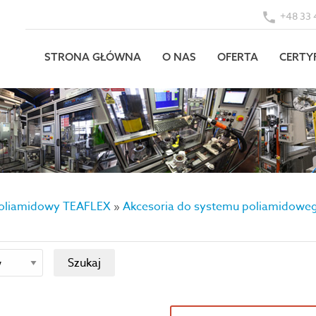
+48 33 
STRONA GŁÓWNA
O NAS
OFERTA
CERTY
oliamidowy TEAFLEX
»
Akcesoria do systemu poliamidowe