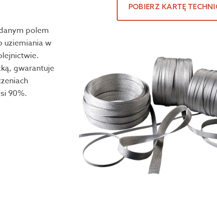
POBIERZ KARTĘ TECHN
żądanym polem
o uziemiania w
lejnictwie.
zką, gwarantuje
czeniach
osi 90%.