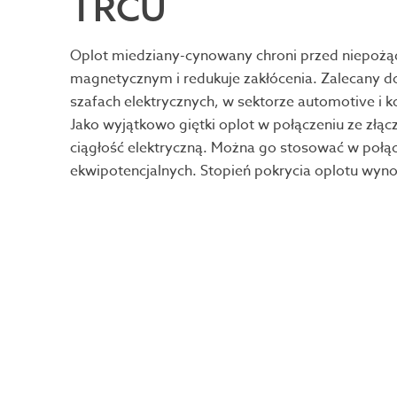
TRCU
Oplot miedziany-cynowany chroni przed niepo
magnetycznym i redukuje zakłócenia. Zalecany d
szafach elektrycznych, w sektorze automotive i ko
Jako wyjątkowo giętki oplot w połączeniu ze złąc
ciągłość elektryczną. Można go stosować w połą
ekwipotencjalnych. Stopień pokrycia oplotu wyn