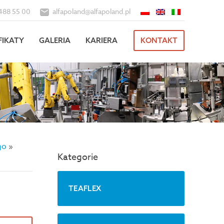
488 55 00
alfapoland@alfapoland.pl
FIKATY
GALERIA
KARIERA
KONTAKT
go
»
Kategorie
TEAFLEX