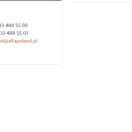
 33 488 55 00
 33 488 55 01
nd@alfapoland.pl
 2026 Alfa Poland. All Rights Reserved. Projekt i wykonanie
piro[studi