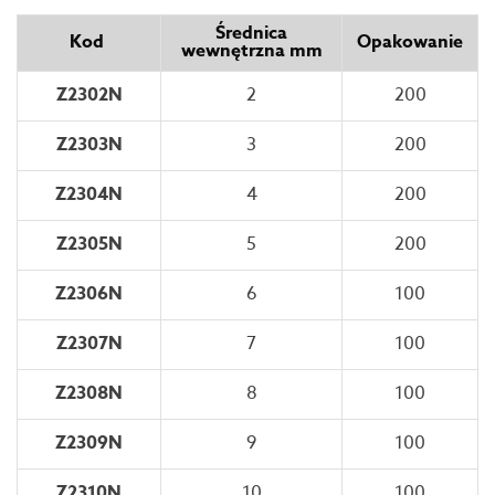
Średnica
Kod
Opakowanie
wewnętrzna mm
Z2302N
2
200
Z2303N
3
200
Z2304N
4
200
Z2305N
5
200
Z2306N
6
100
Z2307N
7
100
Z2308N
8
100
Z2309N
9
100
Z2310N
10
100