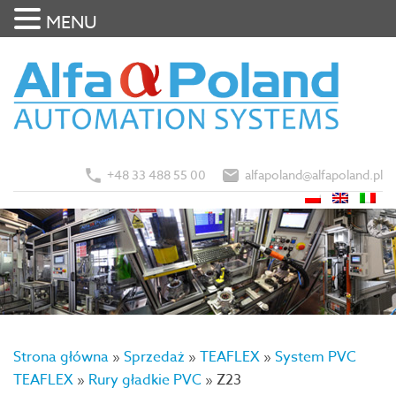
MENU
+48 33 488 55 00
alfapoland@alfapoland.pl
Strona główna
»
Sprzedaż
»
TEAFLEX
»
System PVC
TEAFLEX
»
Rury gładkie PVC
»
Z23