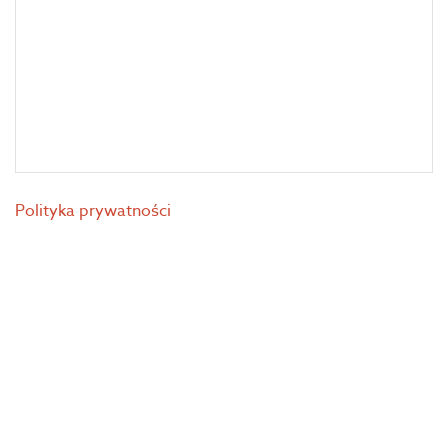
Polityka prywatności
© 2026 Alfa Poland. All Rights Reserved. Projekt i wykonanie
piro[studio]