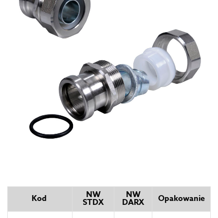
NW
NW
Kod
Opakowanie
STDX
DARX