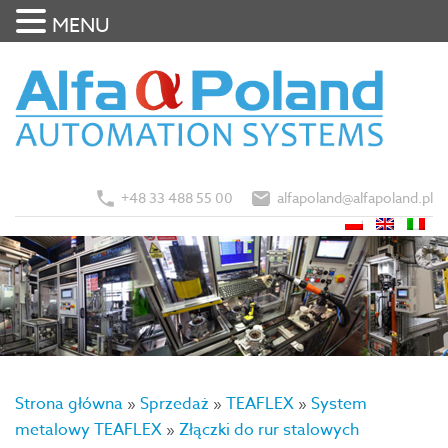
MENU
+48 33 488 55 00
alfapoland@alfapoland.pl
Strona główna
»
Sprzedaż
»
TEAFLEX
»
System
metalowy TEAFLEX
»
Złączki do rur stalowych