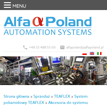
MENU
+48 33 488 55 00
alfapoland@alfapoland.pl
Strona główna
»
Sprzedaż
»
TEAFLEX
»
System
poliamidowy TEAFLEX
»
Akcesoria do systemu