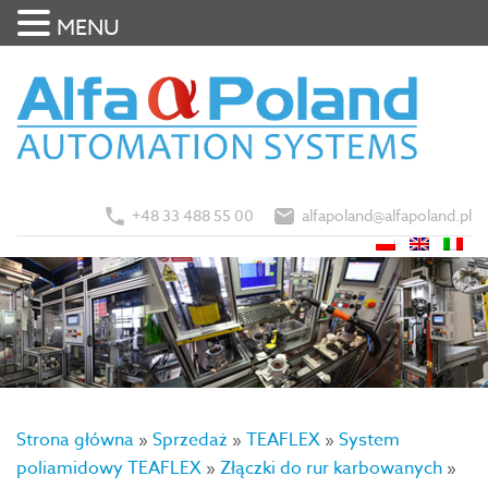
MENU
+48 33 488 55 00
alfapoland@alfapoland.pl
Strona główna
»
Sprzedaż
»
TEAFLEX
»
System
poliamidowy TEAFLEX
»
Złączki do rur karbowanych
»