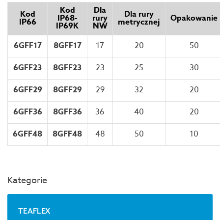
Kod
Dla
Kod
Dla rury
IP68-
rury
Opakowanie
IP66
metrycznej
IP69K
NW
6GFF17
8GFF17
17
20
50
6GFF23
8GFF23
23
25
30
6GFF29
8GFF29
29
32
20
6GFF36
8GFF36
36
40
20
6GFF48
8GFF48
48
50
10
Kategorie
TEAFLEX